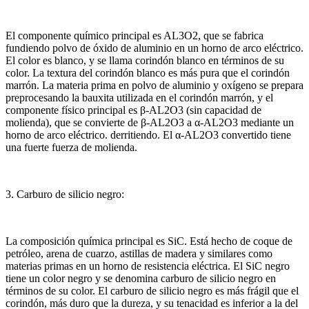
El componente químico principal es AL3O2, que se fabrica
fundiendo polvo de óxido de aluminio en un horno de arco eléctrico.
El color es blanco, y se llama corindón blanco en términos de su
color.
La textura del corindón blanco es más pura que el corindón
marrón.
La materia prima en polvo de aluminio y oxígeno se prepara
preprocesando la bauxita utilizada en el corindón marrón, y el
componente físico principal es β-AL2O3 (sin capacidad de
molienda), que se convierte de β-AL2O3 a α-AL2O3 mediante un
horno de arco eléctrico. derritiendo.
El α-AL2O3 convertido tiene
una fuerte fuerza de molienda.
3. Carburo de silicio negro:
La composición química principal es SiC.
Está hecho de coque de
petróleo, arena de cuarzo, astillas de madera y similares como
materias primas en un horno de resistencia eléctrica.
El SiC negro
tiene un color negro y se denomina carburo de silicio negro en
términos de su color.
El carburo de silicio negro es más frágil que el
corindón, más duro que la dureza, y su tenacidad es inferior a la del