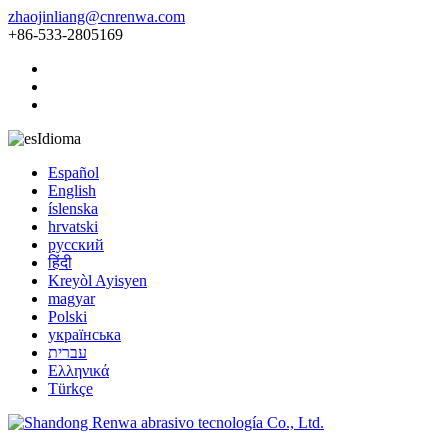
zhaojinliang@cnrenwa.com
+86-533-2805169
Idioma
Español
English
íslenska
hrvatski
русский
हिंदी
Kreyòl Ayisyen
magyar
Polski
українська
עברית
Ελληνικά
Türkçe