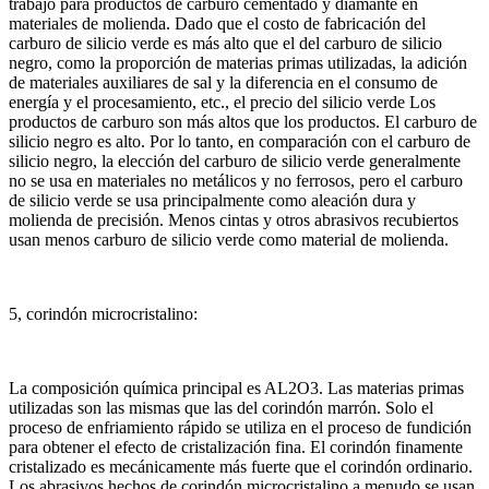
trabajo para productos de carburo cementado y diamante en
materiales de molienda.
Dado que el costo de fabricación del
carburo de silicio verde es más alto que el del carburo de silicio
negro, como la proporción de materias primas utilizadas, la adición
de materiales auxiliares de sal y la diferencia en el consumo de
energía y el procesamiento, etc., el precio del silicio verde Los
productos de carburo son más altos que los productos.
El carburo de
silicio negro es alto.
Por lo tanto, en comparación con el carburo de
silicio negro, la elección del carburo de silicio verde generalmente
no se usa en materiales no metálicos y no ferrosos, pero el carburo
de silicio verde se usa principalmente como aleación dura y
molienda de precisión.
Menos cintas y otros abrasivos recubiertos
usan menos carburo de silicio verde como material de molienda.
5, corindón microcristalino:
La composición química principal es AL2O3.
Las materias primas
utilizadas son las mismas que las del corindón marrón.
Solo el
proceso de enfriamiento rápido se utiliza en el proceso de fundición
para obtener el efecto de cristalización fina.
El corindón finamente
cristalizado es mecánicamente más fuerte que el corindón ordinario.
Los abrasivos hechos de corindón microcristalino a menudo se usan