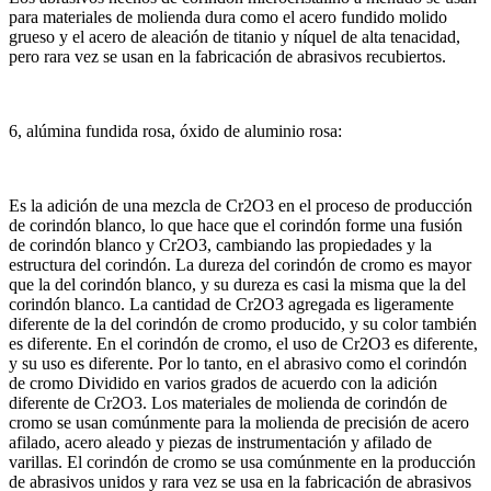
para materiales de molienda dura como el acero fundido molido
grueso y el acero de aleación de titanio y níquel de alta tenacidad,
pero rara vez se usan en la fabricación de abrasivos recubiertos.
6, alúmina fundida rosa, óxido de aluminio rosa:
Es la adición de una mezcla de Cr2O3 en el proceso de producción
de corindón blanco, lo que hace que el corindón forme una fusión
de corindón blanco y Cr2O3, cambiando las propiedades y la
estructura del corindón.
La dureza del corindón de cromo es mayor
que la del corindón blanco, y su dureza es casi la misma que la del
corindón blanco.
La cantidad de Cr2O3 agregada es ligeramente
diferente de la del corindón de cromo producido, y su color también
es diferente.
En el corindón de cromo, el uso de Cr2O3 es diferente,
y su uso es diferente.
Por lo tanto, en el abrasivo como el corindón
de cromo Dividido en varios grados de acuerdo con la adición
diferente de Cr2O3.
Los materiales de molienda de corindón de
cromo se usan comúnmente para la molienda de precisión de acero
afilado, acero aleado y piezas de instrumentación y afilado de
varillas.
El corindón de cromo se usa comúnmente en la producción
de abrasivos unidos y rara vez se usa en la fabricación de abrasivos