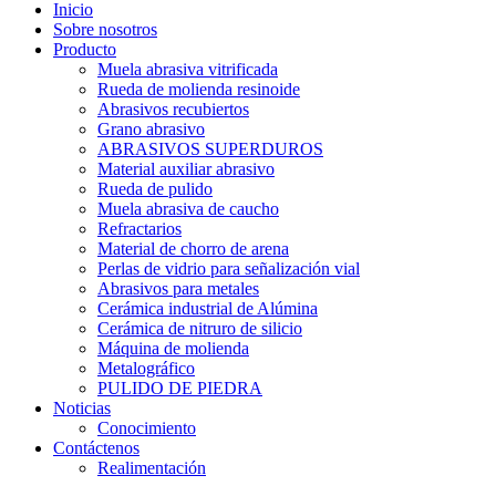
Inicio
Sobre nosotros
Producto
Muela abrasiva vitrificada
Rueda de molienda resinoide
Abrasivos recubiertos
Grano abrasivo
ABRASIVOS SUPERDUROS
Material auxiliar abrasivo
Rueda de pulido
Muela abrasiva de caucho
Refractarios
Material de chorro de arena
Perlas de vidrio para señalización vial
Abrasivos para metales
Cerámica industrial de Alúmina
Cerámica de nitruro de silicio
Máquina de molienda
Metalográfico
PULIDO DE PIEDRA
Noticias
Conocimiento
Contáctenos
Realimentación